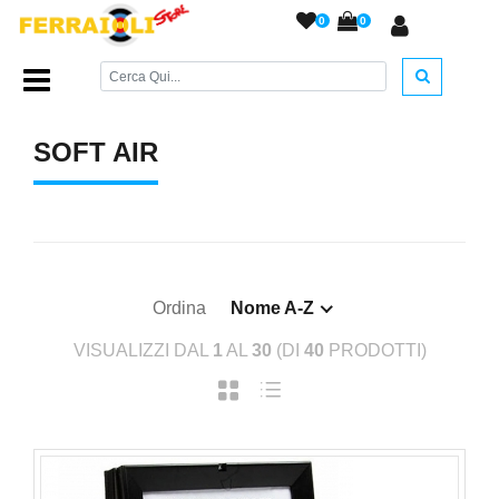
0
0
Home Page
/
TEMPO LIBERO
/
Soft air
/
SOFT AIR
Ordina
Nome A-Z
VISUALIZZI DAL
1
AL
30
(DI
40
PRODOTTI)