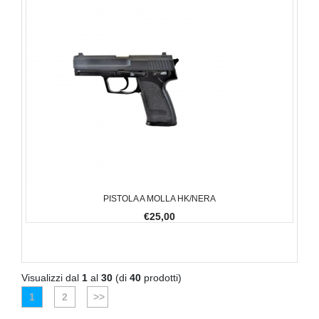
PISTOLA A MOLLA HK/NERA
€25,00
Visualizzi dal
1
al
30
(di
40
prodotti)
1
2
>>