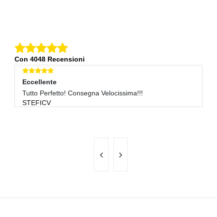
Con 4048 Recensioni
Eccellente
E
!
Tutto Perfetto! Consegna Velocissima!!!
Se
STEFICV
A
C