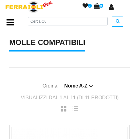
0
0
Home Page
/
RICAMBI
/
Molle compatibili
/
MOLLE COMPATIBILI
Ordina
Nome A-Z
VISUALIZZI DAL
1
AL
11
(DI
11
PRODOTTI)