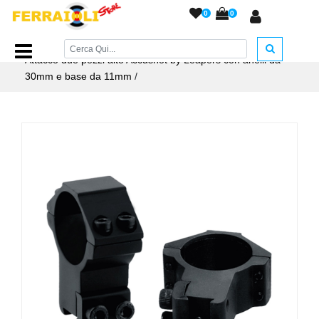
0
0
Home Page
/
ACCESSORI ARMERIA
/
Attacchi e Accessori
/
Attacco due pezzi alto Accushot by Leapers con anelli da
30mm e base da 11mm
/