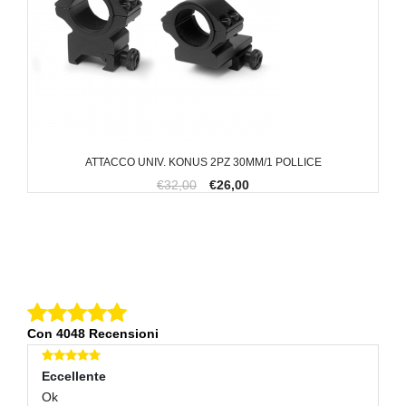
ATTACCO UNIV. KONUS 2PZ 30MM/1 POLLICE
€32,00
€26,00
Con 4048 Recensioni
Eccellente
E
Ok
Ec