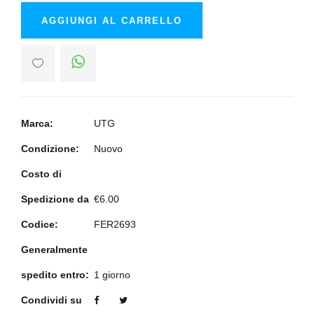
AGGIUNGI AL CARRELLO
Marca:
UTG
Condizione:
Nuovo
Costo di
Spedizione da
€6.00
Codice:
FER2693
Generalmente
spedito entro:
1 giorno
Condividi su