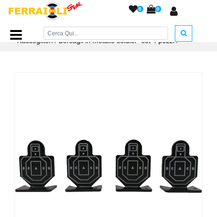
0
0
Home Page
/
ACCESSORI ARMERIA
/
Bersagli e
Raccoglitori
/
Bersagli in metallo soldier- set 4 pezzi
/