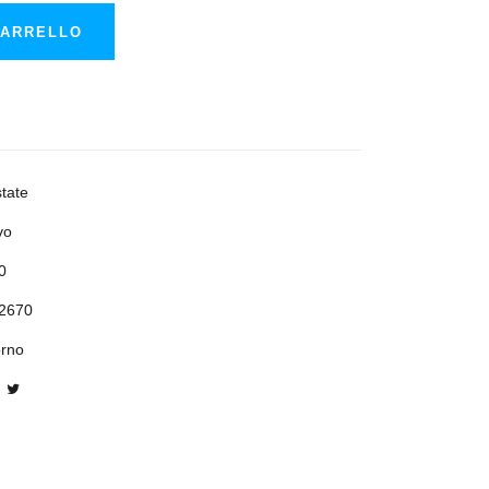
CARRELLO
tate
vo
0
2670
orno