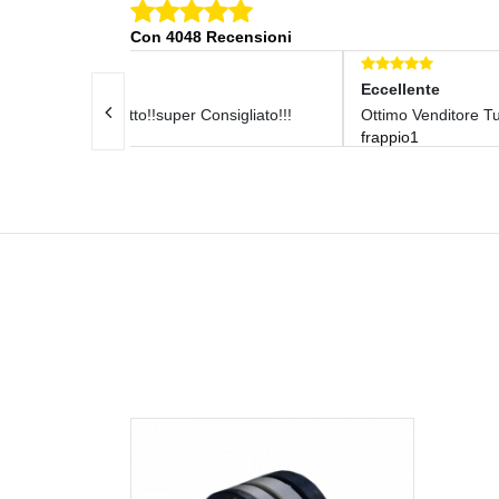
Con 4048 Recensioni
Eccellente
Ecc
 Consigliato!!!
Ottimo Venditore Tutto Ok
Sod
frappio1
Imb
oli