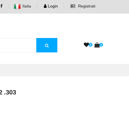
Italia
Login
Registrati
0
0
 .303