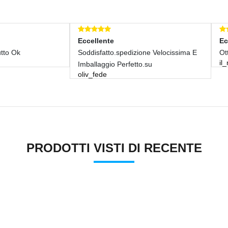
ellente
Eccellente
disfatto.spedizione Velocissima E
Ottimo
il_mio_carrozziere
allaggio Perfetto.su
v_fede
PRODOTTI VISTI DI RECENTE