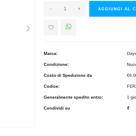
-
+
AGGIUNGI AL 
>
Marca:
Days
Condizione:
Nuo
Costo di Spedizione da
€6.0
Codice:
FER
Generalmente spedito entro:
1 gi
Condividi su