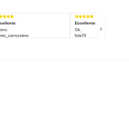
Eccellente
Eccellente
Ok.
Tutto Perfetto
fula70
cike83