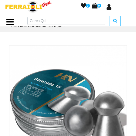
0
0
Home Page
/
PIOMBINI
/
Piombini H&N cal. 5,5 - 6,35....
/
HN H&N Baracuda-15 5,52
/