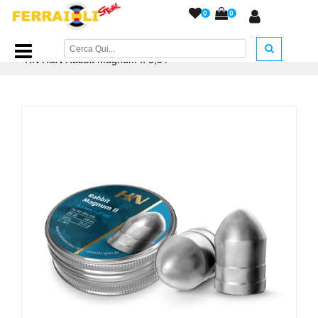
0
0
Home Page
/
PIOMBINI
/
Piombini H&N cal. 5,5 - 6,35....
/
HN H&N Rabbit Magnum II 5,5
/