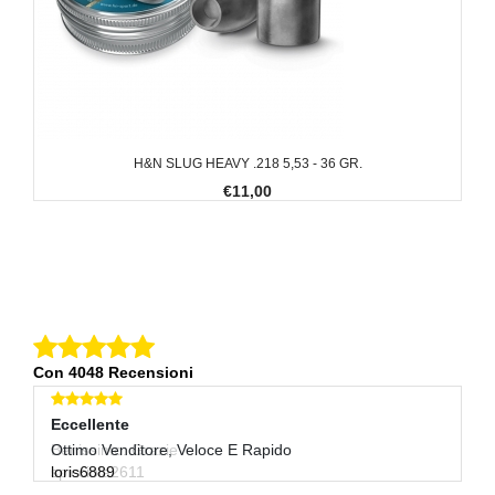
H&N SLUG HEAVY .218 5,53 - 36 GR.
€11,00
Con 4048 Recensioni
Eccellente
Eccellente
E
Benissimo. Grazie
Ottimo Venditore, Veloce E Rapido
Se
spicciola2611
loris6889
gi