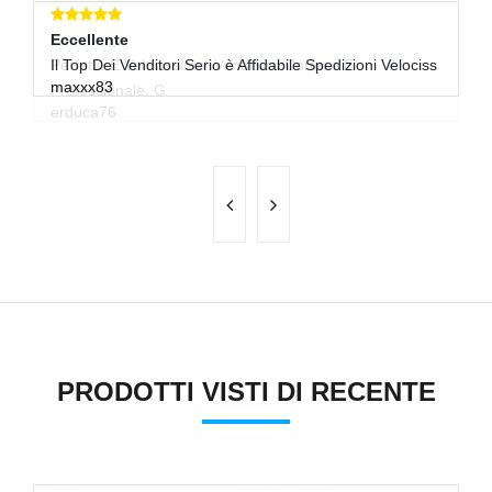
Eccellente
E
Il Top Dei Venditori Serio è Affidabile Spedizioni Velociss
O
maxxx83
l
PRODOTTI VISTI DI RECENTE