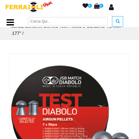
0
0
Home Page
/
PIOMBINI
/
Piombini JSB cal. 4,5
/
JSB Josef
Schulz Bohumin Domed Test Pistola e Carabina 4,5 mm
.177"
/