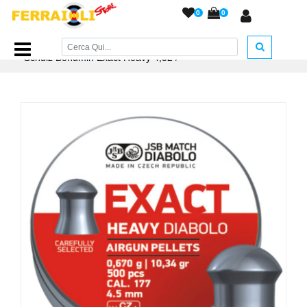
0
0
Home Page
/
PIOMBINI
/
Piombini JSB cal. 4,5
/
JSB Josef
Schulz Bohumin Exact Heavy 4,52
/