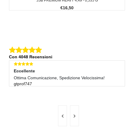
JSB PREMIUM HEAVY 4,49 - 0,535 G
€16,50
Con 4048 Recensioni
Eccellente
E
Ottima Comunicazione, Spedizione Velocissima!
Ok
gtprof747
z