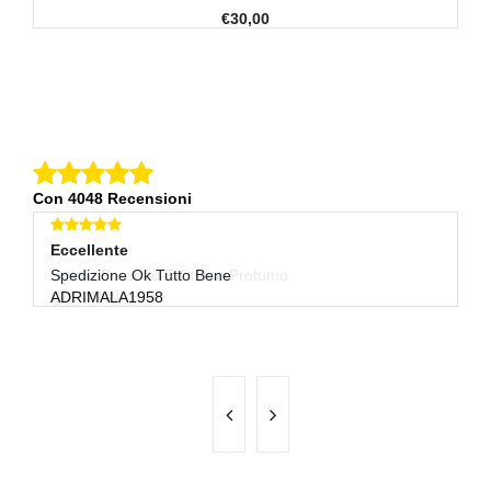
€30,00
Con 4048 Recensioni
Eccellente
E
Spedizione Ok Tutto Bene
Be
ADRIMALA1958
P