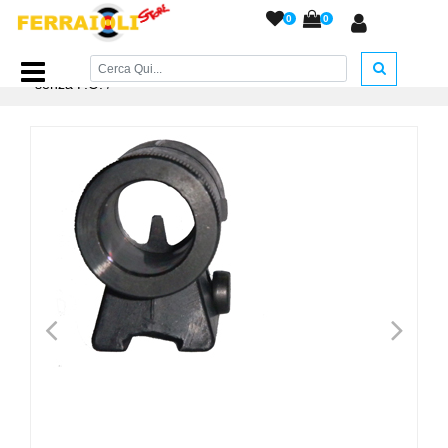
0
0
Home Page
/
RICAMBI
/
Tacche di Mira e Mirini
/
Mirino HW
senza F.O.
/
<
>