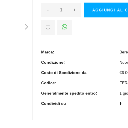
-
+
AGGIUNGI AL 
>
Marca:
Bere
Condizione:
Nuo
Costo di Spedizione da
€6.0
Codice:
FER
Generalmente spedito entro:
1 gi
Condividi su