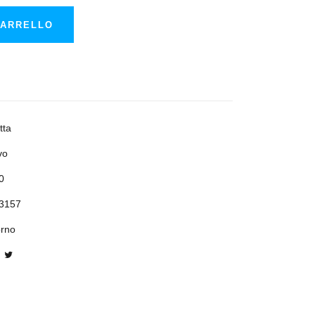
CARRELLO
tta
vo
0
3157
orno