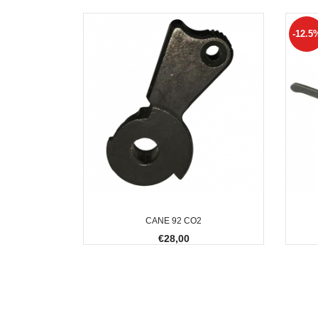
-12.5
CANE 92 CO2
€28,00