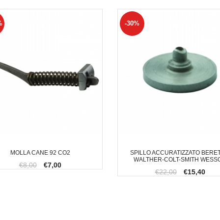
%
-30%
MOLLA CANE 92 CO2
SPILLO ACCURATIZZATO BERET
WALTHER-COLT-SMITH WESS
€8,00
€7,00
€22,00
€15,40