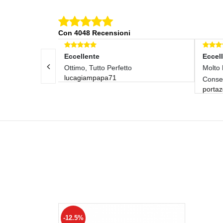
Con 4048 Recensioni
e
Eccellente
tto Perfetto
Molto Precisi Sia La Conf. Che La
papa71
Consegna
portazero
-12.5%