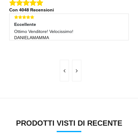
Con 4048 Recensioni
Eccellente
E
Ottimo Venditore, Ottima Comunicazione, E Spedizione
Ve
Velocis
G
HALF-NEO
H
PRODOTTI VISTI DI RECENTE