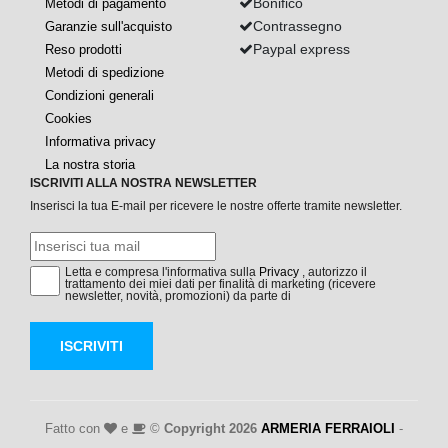
Bonifico
Metodi di pagamento
Contrassegno
Garanzie sull'acquisto
Paypal express
Reso prodotti
Metodi di spedizione
Condizioni generali
Cookies
Informativa privacy
La nostra storia
ISCRIVITI ALLA NOSTRA NEWSLETTER
Inserisci la tua E-mail per ricevere le nostre offerte tramite newsletter.
Letta e compresa l'informativa sulla
Privacy
, autorizzo il
trattamento dei miei dati per finalità di marketing (ricevere
newsletter, novità, promozioni) da parte di
ISCRIVITI
Fatto con
e
©
Copyright 2026
ARMERIA FERRAIOLI
-