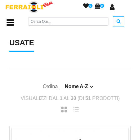
0
0
Home Page
/
ARMI DA FUOCO
/
Usate
/
USATE
Ordina
Nome A-Z
VISUALIZZI DAL
1
AL
30
(DI
51
PRODOTTI)