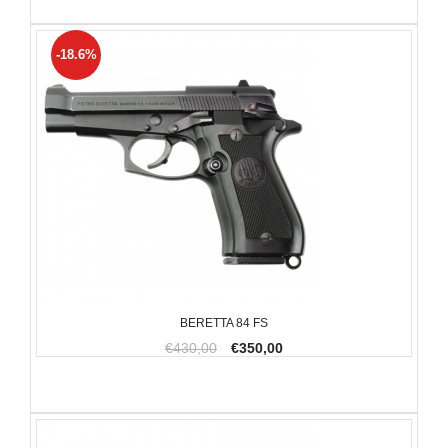
-18.6%
BERETTA 84 FS
€430,00
€350,00