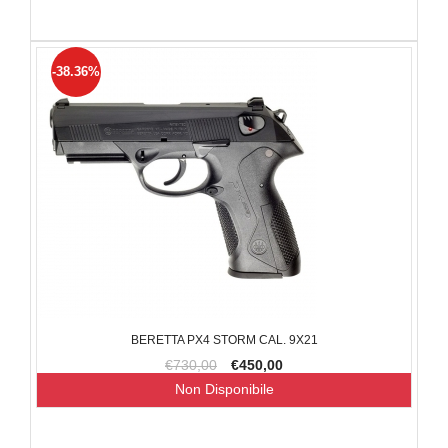
-38.36%
BERETTA PX4 STORM CAL. 9X21
€730,00
€450,00
Non Disponibile